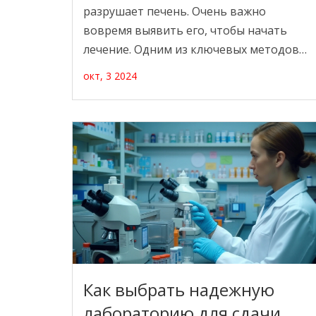
разрушает печень. Очень важно
вовремя выявить его, чтобы начать
лечение. Одним из ключевых методов
диагностики цирроза является анализ
окт, 3 2024
крови. В статье разбираются основные
показатели в крови, которые могут
указывать на наличие цирроза печени, и
как правильно интерпретировать
результаты этих анализов.
Как выбрать надежную
лабораторию для сдачи