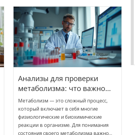
тела и обычно являются
доброкачественными. Опухоли могут
быть как доброкачественными, так и
злокачественными, и требуют более
внимательного подхода к диагностике и
лечению.
Анализы для проверки
метаболизма: что важно
знать
Метаболизм — это сложный процесс,
который включает в себя многие
физиологические и биохимические
реакции в организме. Для понимания
состояния своего метаболизма важно