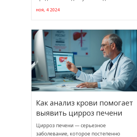
методы для поддержания здоровья глаз.
ноя, 4 2024
От простых изменений в образе жизни
до более специфических рекомендаций,
мы охватываем все возможные подходы
к улучшению зрения. Читатели узнают о
важности правильного питания,
регулярных проверок у врача и
упражнениях для глаз. Статья станет
полезным руководством для тех, кто
хочет сохранить ясность зрения на
долгие годы.
Как анализ крови помогает
выявить цирроз печени
Цирроз печени — серьезное
заболевание, которое постепенно