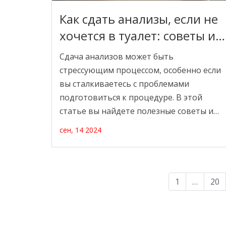
Как сдать анализы, если не
хочется в туалет: советы и
рекомендации
Сдача анализов может быть
стрессующим процессом, особенно если
вы сталкиваетесь с проблемами
подготовиться к процедуре. В этой
статье вы найдете полезные советы и
приемы, которые помогут сдать
сен, 14 2024
необходимые анализы, даже если нет
особого желания. Это руководство будет
ориентировано на то, как подготовить
организм и упростить выполнение
1
…
20
анализов, сохраняя спокойствие и
удовлетворенность. Узнайте, как важны
некоторые методы подготовки, чтобы