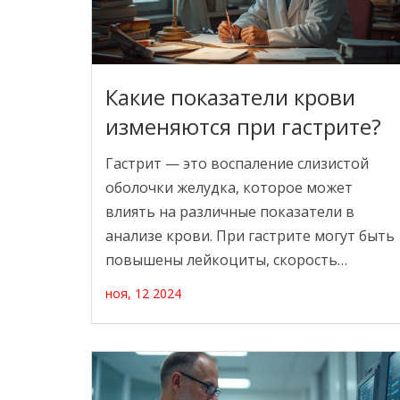
Какие показатели крови
изменяются при гастрите?
Гастрит — это воспаление слизистой
оболочки желудка, которое может
влиять на различные показатели в
анализе крови. При гастрите могут быть
повышены лейкоциты, скорость
оседания эритроцитов и уровень
ноя, 12 2024
определенных белков. В статье
рассматриваются основные анализы
крови, которые помогают в
диагностике гастрита, и рекомендации