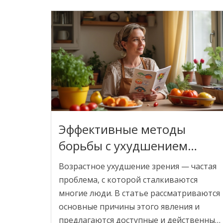
следует учитывать. Вовремя
проведенная диагностика и правильное
лечение могут сохранить жизнь и
здоровье.
Эффективные методы
борьбы с ухудшением
зрения с возрастом
Возрастное ухудшение зрения — частая
проблема, с которой сталкиваются
многие люди. В статье рассматриваются
основные причины этого явления и
предлагаются доступные и действенные