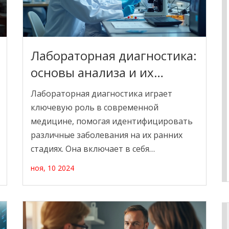
Лабораторная диагностика:
основы анализа и их
значение
Лабораторная диагностика играет
ключевую роль в современной
медицине, помогая идентифицировать
различные заболевания на их ранних
стадиях. Она включает в себя
разнообразные анализы, начиная от
ноя, 10 2024
простых тестов крови до специальных
генетических исследований, оказывая
существенное влияние на диагностику и
лечение. Понимание основных типов