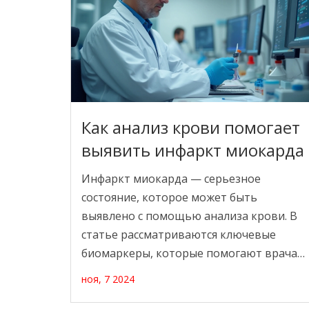
по улучшению лечения этого
заболевания.
Как анализ крови помогает
выявить инфаркт миокарда
Инфаркт миокарда — серьезное
состояние, которое может быть
выявлено с помощью анализа крови. В
статье рассматриваются ключевые
биомаркеры, которые помогают врачам
диагностировать это состояние. Также
ноя, 7 2024
обсуждаются возможные симптомы
инфаркта и знак опасности, которые