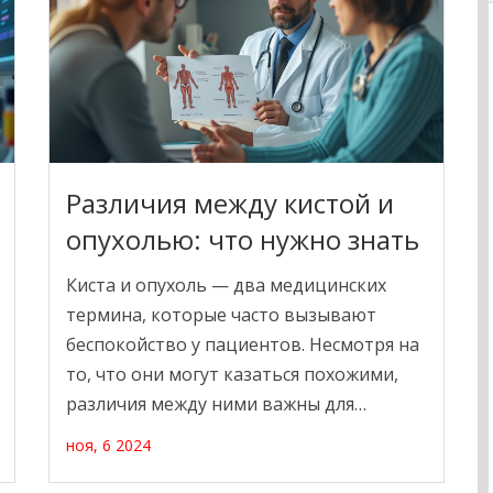
лабораторных тестов может помочь в
своевременном выявлении проблем и в
выборе подходящего лечения.
Исследования постоянно развиваются,
предлагая новые методы и инструменты
для более глубокого понимания нашего
здоровья.
Различия между кистой и
опухолью: что нужно знать
Киста и опухоль — два медицинских
термина, которые часто вызывают
беспокойство у пациентов. Несмотря на
то, что они могут казаться похожими,
различия между ними важны для
понимания и диагностики. Кисты — это
ноя, 6 2024
заполненные жидкостью структуры,
которые образуются в различных частях