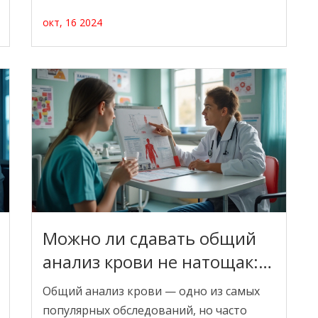
знать, какие анализы можно сдать. В
окт, 16 2024
статье рассмотрены основные тесты для
диагностики метаболических
нарушений, что они могут показать и
что делать с результатами. Разбираемся,
как выявить проблемы на ранней
стадии и поддерживать здоровье.
Можно ли сдавать общий
анализ крови не натощак:
рекомендации и советы
Общий анализ крови — одно из самых
популярных обследований, но часто