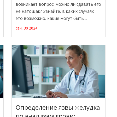
возникает вопрос: можно ли сдавать его
не натощак? Узнайте, в каких случаях
это возможно, какие могут быть
последствия и как подготовиться к
сен, 30 2024
сдаче анализа. В статье
рассматриваются советы медицинских
специалистов и объясняются основные
правила прохождения данного анализа.
Это поможет вам избежать ошибок и
получить точные результаты.
Определение язвы желудка
по анализам крови: