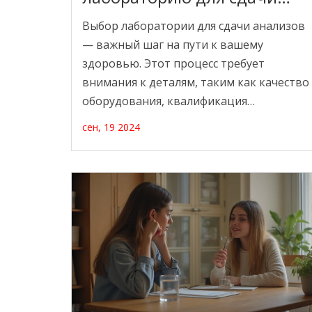
анализов
Выбор лаборатории для сдачи анализов
— важный шаг на пути к вашему
здоровью. Этот процесс требует
внимания к деталям, таким как качество
оборудования, квалификация
сотрудников и репутация учреждения. В
сен, 19 2024
статье описаны основные критерии, на
которые стоит обращать внимание при
выборе лаборатории, а также даны
советы, как найти надежное
учреждение. Узнайте, как обеспечить
точность и надежность ваших анализов.