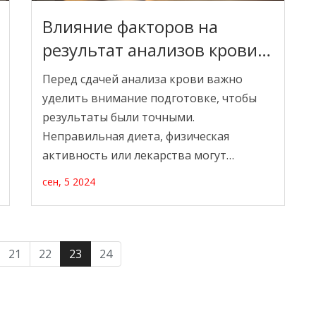
Влияние факторов на
результат анализов крови и
как их избежать
Перед сдачей анализа крови важно
уделить внимание подготовке, чтобы
результаты были точными.
Неправильная диета, физическая
активность или лекарства могут
искажения данные. Эта статья объяснит,
сен, 5 2024
почему такие факторы важны и как
минимизировать их влияние, чтобы
получить максимально достоверные
показатели состояния здоровья.
21
22
23
24