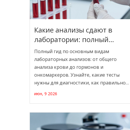
Какие анализы сдают в
лаборатории: полный
список основных
Полный гид по основным видам
исследований
лабораторных анализов: от общего
анализа крови до гормонов и
онкомаркеров. Узнайте, какие тесты
нужны для диагностики, как правильно
подготовиться и почему важно
июн, 9 2026
доверять расшифровку врачу.