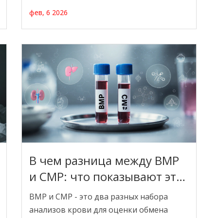
лабораторию. Узнайте, почему важно
фев, 6 2026
соблюдать условия хранения и как это
влияет на точность результатов.
В чем разница между BMP
и CMP: что показывают эти
анализы и когда их
BMP и CMP - это два разных набора
назначают
анализов крови для оценки обмена