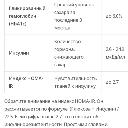
Средний уровень
Гликированный
сахара за
гемоглобин
до 6.0%
последние 3
(HbA1c)
месяца
Количество
гормона,
2.6 - 24.9
Инсулин
снижающего
мкЕд/мл
сахар
Индекс HOMA-
Чувствительность
до 2.7
IR
тканей к инсулину
Обратите внимание на индекс HOMA-IR. Он
рассчитывается по формуле: (Глюкоза * Инсулин) /
22.5. Если цифра выше 2.7, это говорит об
инсулинорезистентности. Простыми словами: