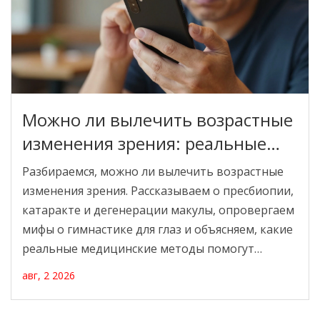
Можно ли вылечить возрастные
изменения зрения: реальные
методы и мифы
Разбираемся, можно ли вылечить возрастные
изменения зрения. Рассказываем о пресбиопии,
катаракте и дегенерации макулы, опровергаем
мифы о гимнастике для глаз и объясняем, какие
реальные медицинские методы помогут
сохранить зрение после 40 лет.
авг, 2 2026