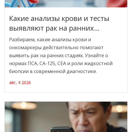
Какие анализы крови и тесты
выявляют рак на ранних
стадиях: полный гид по
Разбираем, какие анализы крови и
онкомаркерам
онкомаркеры действительно помогают
выявить рак на ранних стадиях. Узнайте о
нормах ПСА, СА-125, CEA и роли жидкостной
биопсии в современной диагностике.
авг, 4 2026