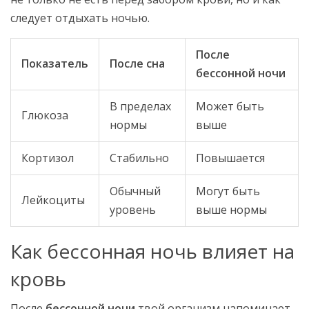
следует отдыхать ночью.
После
Показатель
После сна
бессонной ночи
В пределах
Может быть
Глюкоза
нормы
выше
Кортизол
Стабильно
Повышается
Обычный
Могут быть
Лейкоциты
уровень
выше нормы
Как бессонная ночь влияет на
кровь
После
бессонной ночи
твой организм напоминает