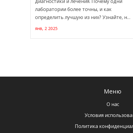
диагностики и лечения. Почему одни
лаборатории более точны, и как
определить лучшую из них? Узнайте, на
что стоит обратить внимание при
янв, 2 2025
выборе лаборатории, как проверять
объективность и профессионализм
персонала, а также почему современные
технологии играют ключевую роль в
точности анализов.
Меню
О нас
Условия использова
Политика конфиденциа