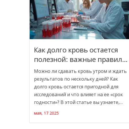
Как долго кровь остается
полезной: важные правила
хранения и сдачи
Можно ли сдавать кровь утром и ждать
результатов по нескольку дней? Как
долго кровь остается пригодной для
исследований и что влияет на ее «срок
годности»? В этой статье вы узнаете,
что происходит с кровью сразу после
мая, 17 2025
забора, почему важно быстро
доставлять её в лабораторию и какие