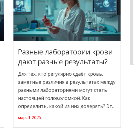
Разные лаборатории крови
дают разные результаты?
Для тех, кто регулярно сдаёт кровь,
заметные различия в результатах между
разными лабораториями могут стать
настоящей головоломкой. Как
определить, какой из них доверять? Эта
статья поможет ответить на этот
мар, 1 2025
вопрос, предоставляя практические
советы и интересные факты. Узнайте, на