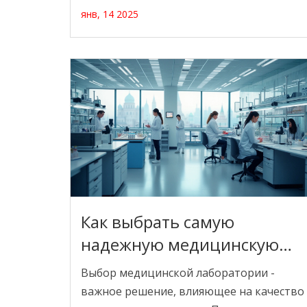
лаборатории, занимающиеся
янв, 14 2025
производством шоколада и
биохимическими исследованиями,
сильно отличаются, но существуют и
аналогии. В статье исследуются
характерные черты лабораторий разных
типов и даются советы, как выбрать
подходящую лабораторию для
медицинских анализов.
Как выбрать самую
надежную медицинскую
лабораторию
Выбор медицинской лаборатории -
важное решение, влияющее на качество