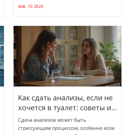
которые следует учитывать при выборе
янв, 10 2025
лаборатории, чтобы результат был
точным и достоверным. Будут
рассмотрены различные виды
лабораторий, их преимущества и
недостатки. Также мы поговорим о
мерах, которые предпринять для
защиты себя от ошибок в анализах.
Как сдать анализы, если не
хочется в туалет: советы и
рекомендации
Сдача анализов может быть
стрессующим процессом, особенно если