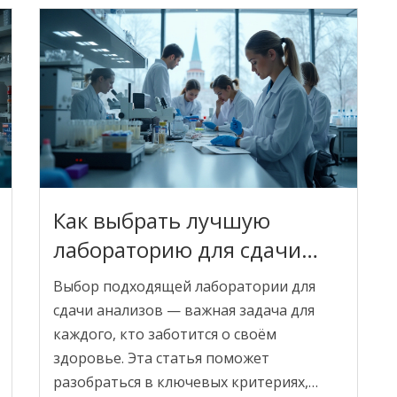
что стоит обратить внимание при
выборе лаборатории, и поймите, почему
иногда результаты не совпадают.
Как выбрать лучшую
лабораторию для сдачи
анализов
Выбор подходящей лаборатории для
сдачи анализов — важная задача для
каждого, кто заботится о своём
здоровье. Эта статья поможет
разобраться в ключевых критериях,