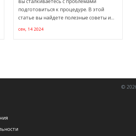
вы сталкиваетесь с проблемами
подготовиться к процедуре. В этой
статье вы найдете полезные советы и
приемы, которые помогут сдать
сен, 14 2024
необходимые анализы, даже если нет
особого желания. Это руководство будет
ориентировано на то, как подготовить
организм и упростить выполнение
анализов, сохраняя спокойствие и
удовлетворенность. Узнайте, как важны
некоторые методы подготовки, чтобы
© 202
анализы были максимально точными.
ния
льности