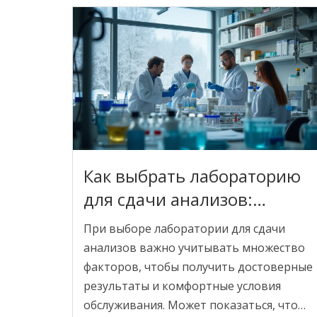
ошибки могут повлиять на точность
ваших анализов. Также поделюсь
советами, как выбрать лабораторию и
избежать распространённых
неприятностей. После прочтения этой
статьи вы сможете правильно
планировать сдачу анализов и не
волноваться за результаты.
Как выбрать лабораторию
для сдачи анализов:
сравнение с шоколадными
При выборе лаборатории для сдачи
лабораториями
анализов важно учитывать множество
факторов, чтобы получить достоверные
результаты и комфортные условия
обслуживания. Может показаться, что