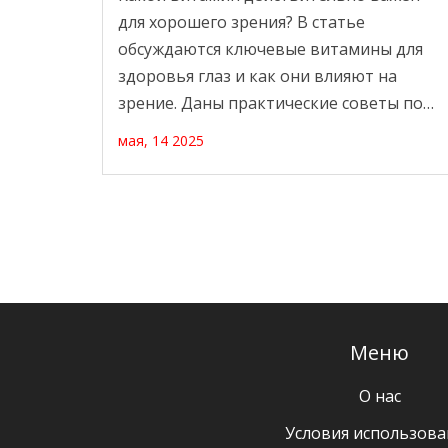
для хорошего зрения? В статье
обсуждаются ключевые витамины для
здоровья глаз и как они влияют на
зрение. Даны практические советы по
выбору продуктов и добавок. Вы
мая, 14 2025
узнаете, как питаться, чтобы
поддерживать глаза в отличной форме.
Всё просто, честно и без сложных
терминов.
Меню
О нас
Условия использова