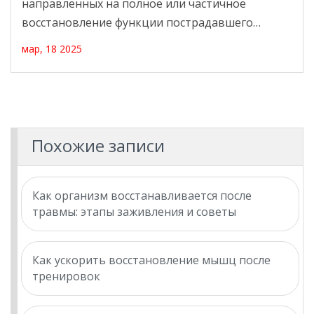
направленных на полное или частичное
восстановление функции пострадавшего
участка тела. От правильности и
мар, 18 2025
своевременности проведённых мероприятий
зависит, насколько успешно пройдет
реабилитация и насколько быстро вернется
человек к своей обычной жизни. Узнайте
больше о том, какие факторы играют
Похожие записи
ключевую роль в этом процессе.
Как организм восстанавливается после
травмы: этапы заживления и советы
Как ускорить восстановление мышц после
тренировок