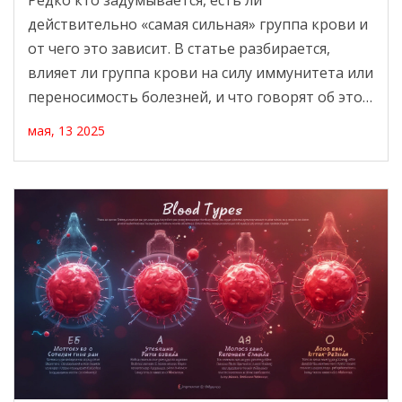
Редко кто задумывается, есть ли
действительно «самая сильная» группа крови и
от чего это зависит. В статье разбирается,
влияет ли группа крови на силу иммунитета или
переносимость болезней, и что говорят об этом
научные данные. Рассказывается о
мая, 13 2025
распространённых мифах, интересных фактах и
советах по здоровью, связанных с разными
группами крови. Материал поможет легко
разобраться в этой непростой теме и
внимательно относиться к любым анализам.