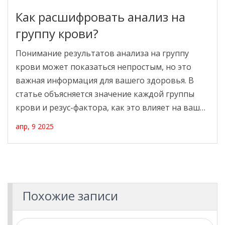
Как расшифровать анализ на
группу крови?
Понимание результатов анализа на группу
крови может показаться непростым, но это
важная информация для вашего здоровья. В
статье объясняется значение каждой группы
крови и резус-фактора, как это влияет на ваше
здоровье и при каких обстоятельствах эти
апр, 9 2025
знания особенно важны. Также обсуждаются
интересные факты о распространенности
различных групп крови и советы по подготовке
к сдаче анализа. Узнайте, как расшифровать
ваши результаты и что они значат для вас.
Похожие записи