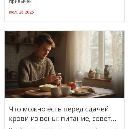
привычек.
июл, 26 2025
Что можно есть перед сдачей
крови из вены: питание, советы
и ошибки