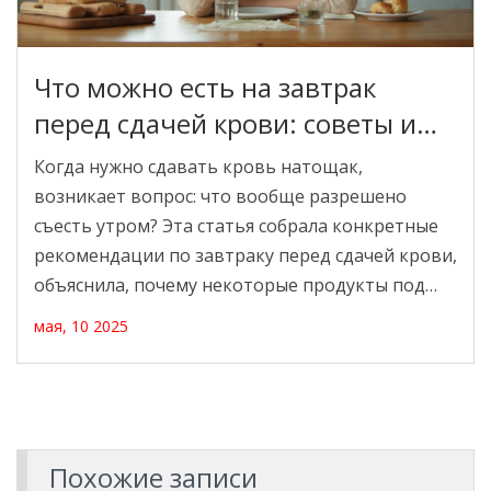
Что можно есть на завтрак
перед сдачей крови: советы и
примеры
Когда нужно сдавать кровь натощак,
возникает вопрос: что вообще разрешено
съесть утром? Эта статья собрала конкретные
рекомендации по завтраку перед сдачей крови,
объяснила, почему некоторые продукты под
запретом, поделилась неожиданными фактами
мая, 10 2025
о популярных напитках и ответила на частые
вопросы. Без догадок и лишних волнений —
только практические советы, которые помогут
подготовиться к анализу и пройти его
спокойно.
Похожие записи