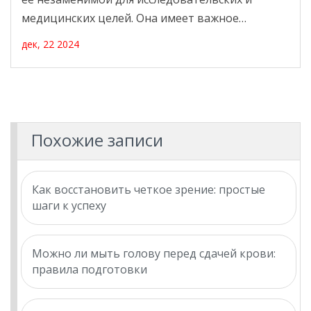
медицинских целей. Она имеет важное
значение для переливания крови. Из-за её
дек, 22 2024
редкости, реципиенты с такой группой крови
могут испытывать серьёзные трудности в
поиске донора, поэтому поддержка таких
доноров важна. Понимание особенностей этой
группы может расширить знания о сложной
Похожие записи
системе групп крови.
Как восстановить четкое зрение: простые
шаги к успеху
Можно ли мыть голову перед сдачей крови:
правила подготовки