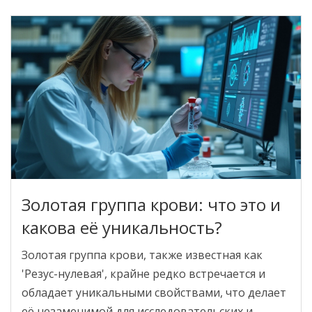
советах по здоровью, связанных с разными
группами крови. Материал поможет легко
разобраться в этой непростой теме и
внимательно относиться к любым анализам.
Золотая группа крови: что это и
какова её уникальность?
Золотая группа крови, также известная как
'Резус-нулевая', крайне редко встречается и
обладает уникальными свойствами, что делает
её незаменимой для исследовательских и