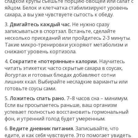
сладкой крупы съешьте порцию овощей или салат с
яйцом. Белок и клетчатка стабилизируют уровень
сахара, а вы уже чувствуете сытость к обеду.
3.
Двигайтесь каждый час.
Не нужно сразу
записываться в спортзал. Встаньте, сделайте
несколько приседаний или пройдитесь 2‑3 минуты.
Такие микро‑тренировки ускоряют метаболизм и
снижают уровень кортизола.
4.
Сократите «потерянные» калории.
Научитесь
читать этикетки: часто скрытые сахара в соусах,
йогуртах и готовых блюдах добавляют сотни
лишних ккал. Выбирайте несладкие варианты или
готовьте соусы сами.
5.
Ложитесь спать рано.
7–8 часов сна – минимум.
Если вы просыпаетесь раньше, ваш организм
успевает полностью восстановить гормональный
фон, и утренний голод будет умеренным.
6.
Ведите дневник питания.
Записывайте, что
едите, и как себя чувствуете. Это помогает увидеть