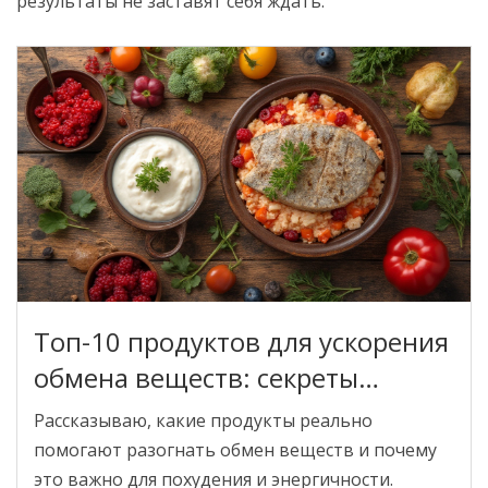
результаты не заставят себя ждать.
Топ-10 продуктов для ускорения
обмена веществ: секреты
быстрого метаболизма
Рассказываю, какие продукты реально
помогают разогнать обмен веществ и почему
это важно для похудения и энергичности.