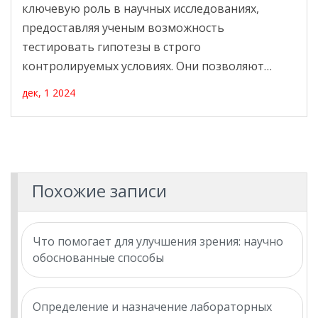
ключевую роль в научных исследованиях,
предоставляя ученым возможность
тестировать гипотезы в строго
контролируемых условиях. Они позволяют
воспроизводить результаты и точно измерять
дек, 1 2024
данные, но вместе с тем имеют ограничения,
связанные с искусственными условиями и
возможными ошибками в интерпретации. В
статье рассматриваются основные
преимущества и недостатки лабораторных
Похожие записи
экспериментов, от их надежности до
ограниченной применимости выводов в
реальном мире. Также приводятся советы по
Что помогает для улучшения зрения: научно
минимизации ошибок и повышению
обоснованные способы
достоверности результатов.
Определение и назначение лабораторных