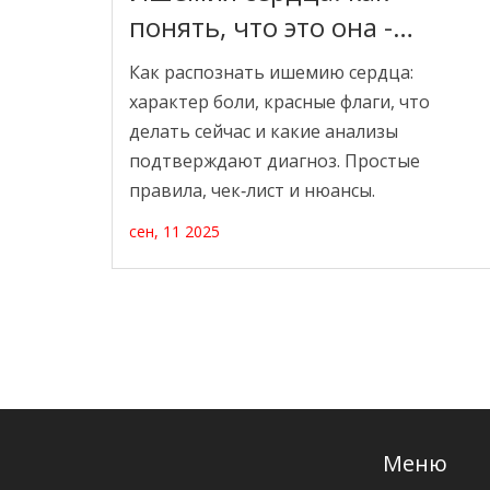
понять, что это она -
симптомы, проверки и
Как распознать ишемию сердца:
когда срочно звать врачей
характер боли, красные флаги, что
делать сейчас и какие анализы
подтверждают диагноз. Простые
правила, чек‑лист и нюансы.
сен, 11 2025
Меню