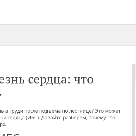
знь сердца: что
у
ь в груди после подъёма по лестнице? Это может
и сердца (ИБС). Давайте разберём, почему это
рх.