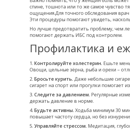
Важно помнить, что у женщин боль может 
спине, тошнота или то же самое чувство т
ощущения.Для точного обследования врач м
Эти процедуры помогают увидеть, наскол
Но лучше предотвратить проблему, чем ле
помогают держать ИБС под контролем.
Профилактика и е
1.
Контролируйте холестерин.
Ешьте мень
Овощи, цельные зёрна, рыба и орехи – от
2.
Бросьте курить.
Даже небольшие сигаре
сигарет на спорт или прогулки помогает и
3.
Следите за давлением.
Регулярные изме
держать давление в норме.
4.
Будьте активны.
Ходьба минимум 30 мину
повышает частоту сердца, но без изнурени
5.
Управляйте стрессом.
Медитация, глубок