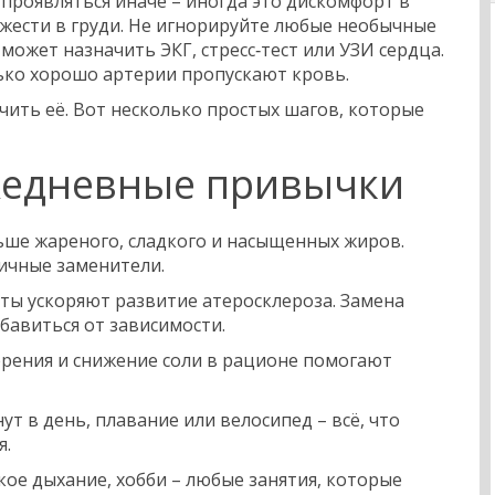
проявляться иначе – иногда это дискомфорт в
яжести в груди. Не игнорируйте любые необычные
ожет назначить ЭКГ, стресс‑тест или УЗИ сердца.
ько хорошо артерии пропускают кровь.
чить её. Вот несколько простых шагов, которые
жедневные привычки
ше жареного, сладкого и насыщенных жиров.
личные заменители.
ты ускоряют развитие атеросклероза. Замена
збавиться от зависимости.
рения и снижение соли в рационе помогают
т в день, плавание или велосипед – всё, что
я.
ое дыхание, хобби – любые занятия, которые