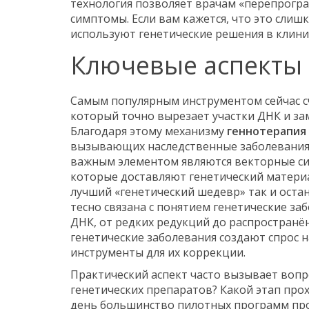
технология позволяет врачам «перепрогра
симптомы. Если вам кажется, что это слишк
используют генетические решения в клини
Ключевые аспекты
Самым популярным инструментом сейчас с
который точно вырезает участки ДНК и з
Благодаря этому механизму
геннотерапия
вызывающих наследственные заболевания,
важным элементом являются
векторные с
которые доставляют генетический матери
лучший «генетический шедевр» так и остан
тесно связана с понятием
генетические за
ДНК, от редких редукций до распростран
генетические заболевания создают спрос 
инструменты для их коррекции.
Практический аспект часто вызывает вопр
генетических препаратов? Какой этап про
день большинство пилотных программ про