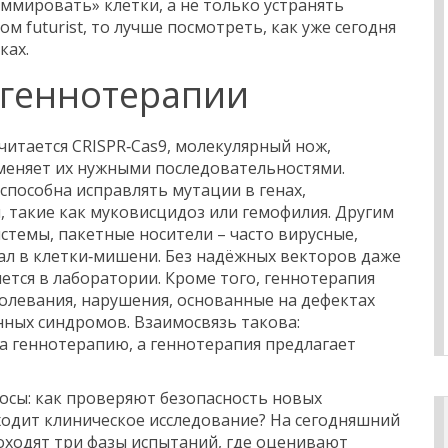
ммировать» клетки, а не только устранять
ом futurist, то лучше посмотреть, как уже сегодня
ках.
 геннотерапии
читается
CRISPR‑Cas9
,
молекулярный нож,
аменяет их нужными последовательностями
.
способна исправлять мутации в генах,
 такие как муковисцидоз или гемофилия. Другим
истемы
,
пакетные носители – часто вирусные,
ал в клетки‑мишени
. Без надёжных векторов даже
ется в лаборатории. Кроме того, геннотерапия
болевания
,
нарушения, основанные на дефектах
ённых синдромов
. Взаимосвязь такова:
на геннотерапию, а геннотерапия предлагает
осы: как проверяют безопасность новых
ходит клиническое исследование? На сегодняшний
ходят три фазы испытаний, где оценивают