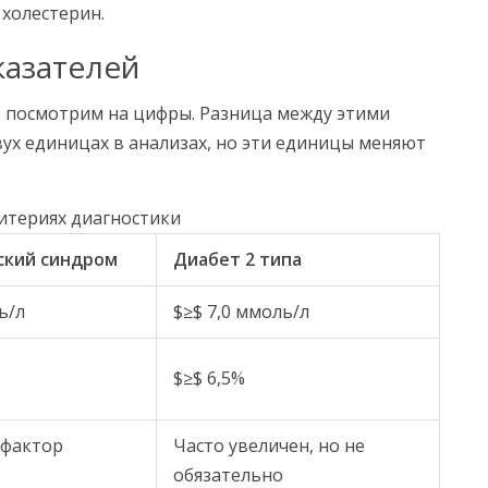
 холестерин.
казателей
е посмотрим на цифры. Разница между этими
вух единицах в анализах, но эти единицы меняют
итериях диагностики
ский синдром
Диабет 2 типа
ль/л
$≥$ 7,0 ммоль/л
$≥$ 6,5%
 фактор
Часто увеличен, но не
обязательно