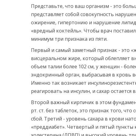
Представьте, что ваш организм - это бол
представляет собой совокупность наруше
ожирение, гипертонию и нарушение липи
«вредный коктейль». Чтобы врач поставил 
минимум три признака из пяти.
Первый и самый заметный признак - это «ж
висцеральном жире, который облепляет вн
объем талии более 102 см, у женщин - более
эндокринный орган, выбрасывая в кровь в
Именно так возникает
инсулинорезистент
реагировать на инсулин, и сахар остается 
Второй важный кирпичик в этом фундамент
рт. ст. без таблеток, это признак того, чт
сбой. Третий - уровень сахара в крови нат
«преддиабет». Четвертый и пятый пункты 
холестерина (ЛПВП) и высокий уровень тр