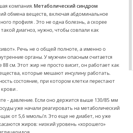
ьшая компания.
Метаболический синдром
ний обмена веществ, включая абдоминальное
дного профиля
. Это не одна болезнь, а скорее
такой диагноз, нужно, чтобы совпали как
ивот». Речь не о общей полноте, а именно о
утренние органы. У мужчин опасным считается
 88 см. Этот жир не просто висит, он работает как
ещества, которые мешают инсулину работать.
ность
состояние, при котором клетки перестают
в крови
.
е - давление. Если оно держится выше 130/85 мм
о сосуды уже начали реагировать на метаболический
ощак от 5,6 ммоль/л. Это еще не диабет, но уже
касаются жиров: низкий уровень «хорошего»
иглицеридов.